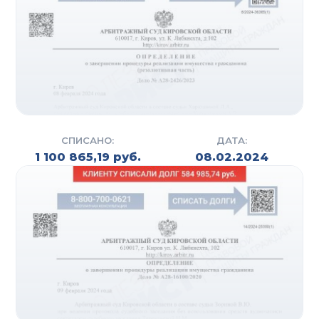
иск на банкротство. Также подготавливаются все
необходимые документы для подачи иска. Этим
могут заниматься специалисты компании (на
практике данный процесс занимает от 7 до 10
дней) либо сам должник, но в связи с
неопытностью у него на это может уйти гораздо
больше времени (в среднем от 1 до 3 месяцев).
СПИСАНО:
ДАТА:
После того, как собраны все справки и выписки,
1 100 865,19 руб.
08.02.2024
оплачены госпошлины и депозиты суда,
составляется исковое заявление.
Следующий этап – это регистрация искового
заявления на сайте Арбитражного суда. Суд
рассматривает, соответствует ли иск регламенту,
проверяет наличие всех необходимых
документов и (если все хорошо) назначает дату
заседания. На практике уже через 1,5-2 месяца
гражданин получает статус «банкрот».