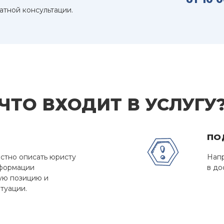
атной консультации.
ЧТО ВХОДИТ В УСЛУГУ
ПО
стно описать юристу
Напр
нформации
в до
ую позицию и
туации.