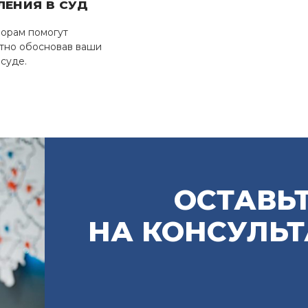
ЛЕНИЯ В СУД
орам помогут
отно обосновав ваши
 суде.
ОСТАВЬТ
НА КОНСУЛЬ