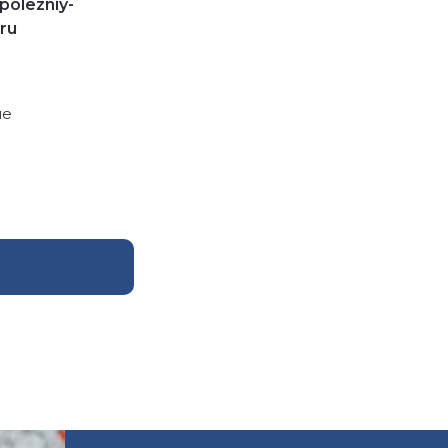
polezniy-
.ru
ые